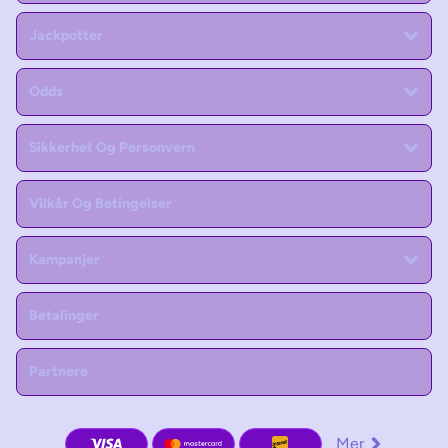
Jackpotter
Odds
Sikkerhet Og Personvern
Vilkår Og Betingelser
Kampanjer
Betalinger
Partnere
Mer