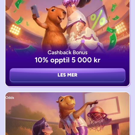
Cashback Bonus
10% opptil 5 000 kr
LES MER
Odds