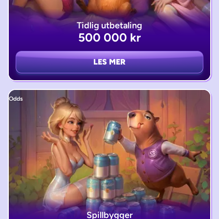
Tidlig utbetaling
500 000 kr
LES MER
Odds
Spillbygger