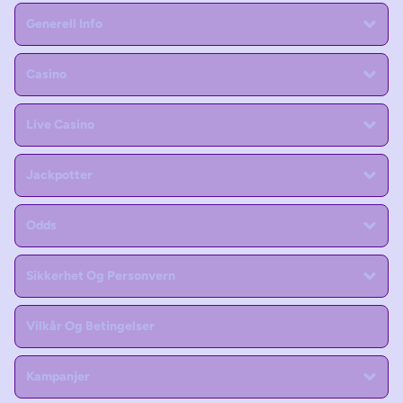
Generell Info
5
25
22
11
11
28
30
25
Casino
Live Casino
Jackpotter
Odds
Sikkerhet Og Personvern
Vilkår Og Betingelser
Kampanjer