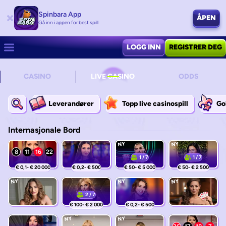
Spinbara App
ÅPEN
Gå inn i appen for best spill
LOGG INN
REGISTRER DEG
CASINO
LIVE CASINO
ODDS
Leverandører
Topp live casinospill
Go
Internasjonale Bord
NY
NY
8
11
16
22
1 / 7
1 / 7
€ 0,1
- € 20 000
€ 0,2
- € 500
€ 50
- € 5 000
€ 50
- € 2 500
NY
NY
NY
2
17
15
26
2 / 7
€ 100
- € 2 000
€ 0,2
- € 500
35
2
8
6
NY
NY