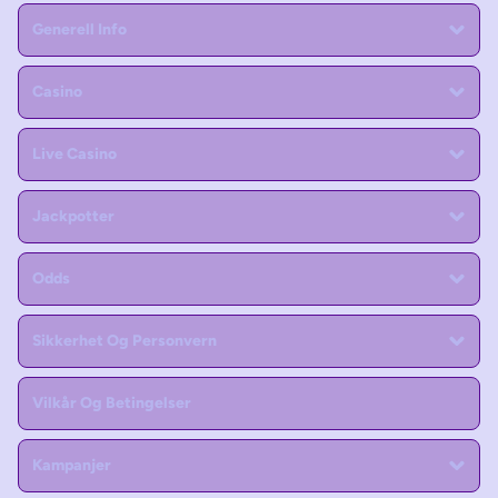
Generell Info
Casino
Live Casino
Jackpotter
Odds
Sikkerhet Og Personvern
Vilkår Og Betingelser
Kampanjer