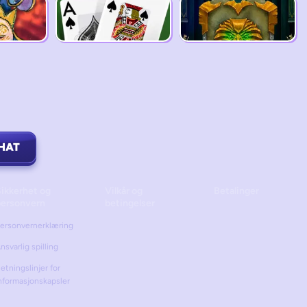
CHAT
ikkerhet og
Vilkår og
Betalinger
personvern
betingelser
ersonvernerklæring
nsvarlig spilling
etningslinjer for
nformasjonskapsler