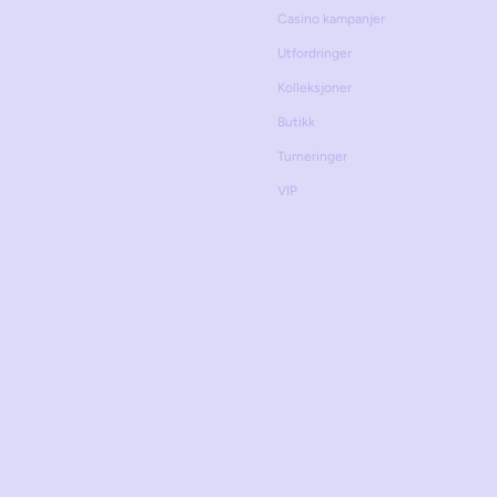
Casino kampanjer
Utfordringer
Kolleksjoner
Butikk
Turneringer
VIP