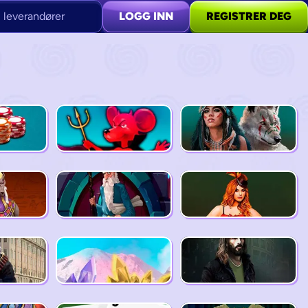
r, leverandører
LOGG INN
REGISTRER DEG