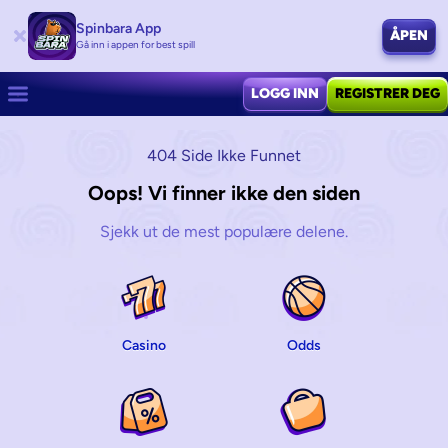
Spinbara App
ÅPEN
Gå inn i appen for best spill
LOGG INN
REGISTRER DEG
404 Side Ikke Funnet
Oops! Vi finner ikke den siden
Sjekk ut de mest populære delene.
Casino
Odds