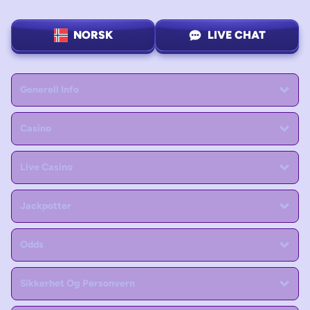
NORSK
LIVE CHAT
Generell Info
Casino
Live Casino
Jackpotter
Odds
Sikkerhet Og Personvern