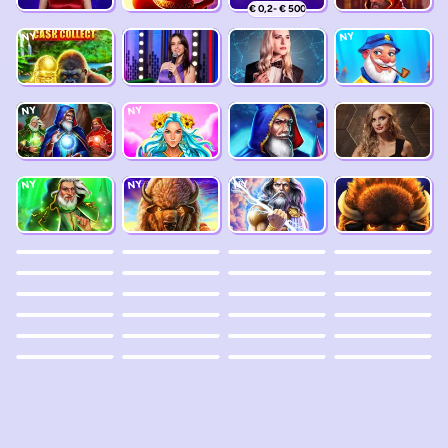
€ 0,2
- € 500
NY
NY
NY
NY
NY
NY
NY