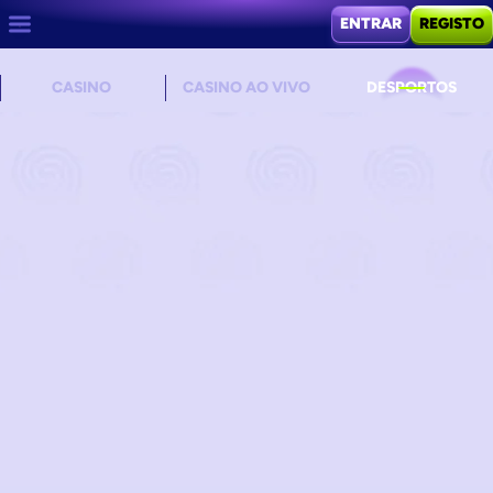
ENTRAR
REGISTO
CASINO
CASINO AO VIVO
DESPORTOS