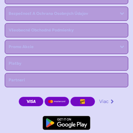
Bezpečnosť A Ochrana Osobných Údajov
Všeobecné Obchodné Podmienky
Promo Akcie
Platby
Partneri
Viac