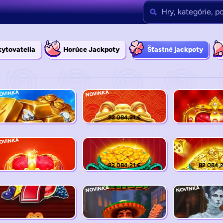
Hry, kategórie, p
ytovatelia
Horúce Jackpoty
Šťastné jackpoty
OVINKA
NOVINKA
82 084,21 €
OVINKA
82 084,21 €
82 084,2
NOVINKA
NOVINKA