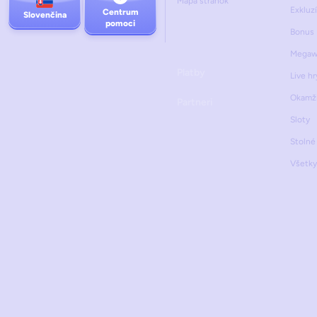
Mapa stránok
Exkluz
Centrum
Slovenčina
pomoci
Bonus 
Megaw
Platby
Live hr
Okamži
Partneri
Sloty
Stolné
Všetky