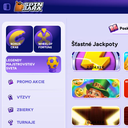
Posk
Šťastné Jackpoty
BONUS
WHEEL OF
CRAB
FORTUNE
N
LEGENDY
MAJSTROVSTIEV
2 024,63 €
SVETA
NOVINKA
N
PROMO AKCIE
VÝZVY
ZBIERKY
TURNAJE
2 024,63 €