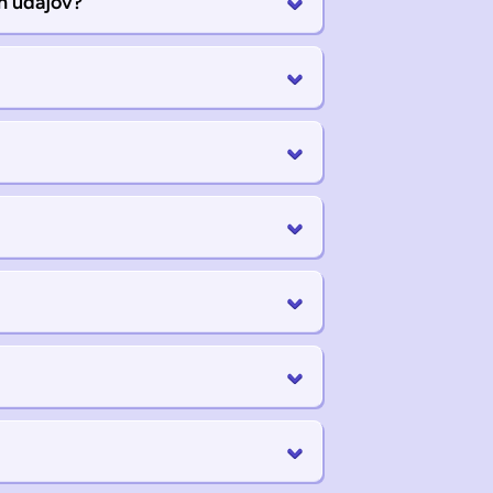
h údajov?