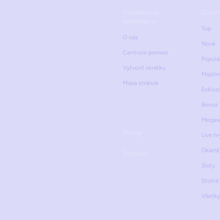
Všeobecné
Casin
informácie
Top
O nás
Nové
Centrum pomoci
Populá
Vytvoriť skratku
Majstr
Mapa stránok
Exkluz
Bonus 
Megaw
Platby
Live hr
Okamži
Partneri
Sloty
Stolné
Všetky