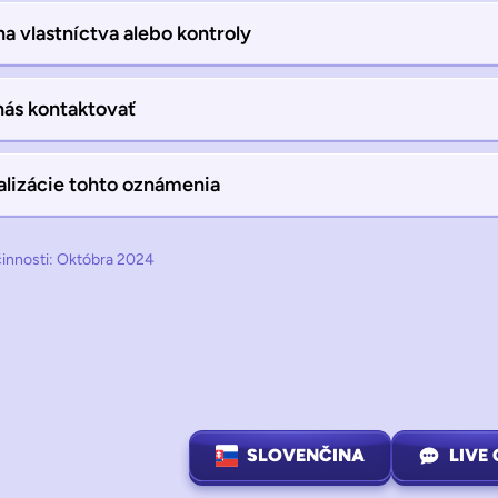
 vlastníctva alebo kontroly
nás kontaktovať
alizácie tohto oznámenia
innosti: Októbra 2024
SLOVENČINA
LIVE