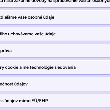
sú naše zákonné dôvody na spracovanie vašich osobnýc
zdieľame vaše osobné údaje
dlho uchovávame vaše údaje
 práva
y cookie a iné technológie sledovania
ečnosť údajov
os údajov mimo EÚ/EHP