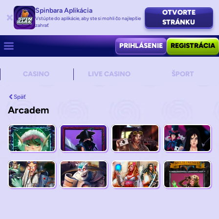
Spinbara Aplikácia
OTVORTE
Vstúpte do aplikácie, aby ste si mohli čo najlepšie
STRÁNKU
zahrať
PRIHLÁSENIE
REGISTRÁCIA
CASINO
LIVE CASINO
ŠPORT
Späť
Arcadem