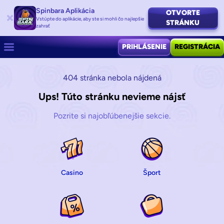
Spinbara Aplikácia
OTVORTE
Vstúpte do aplikácie, aby ste si mohli čo najlepšie
STRÁNKU
zahrať
PRIHLÁSENIE
REGISTRÁCIA
404 stránka nebola nájdená
Ups! Túto stránku nevieme nájsť
Pozrite si najobľúbenejšie sekcie.
Casino
Šport