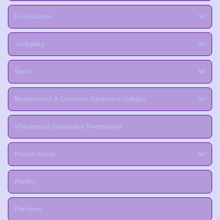
Live Casino
Jackpoty
Šport
Bezpečnosť A Ochrana Osobných Údajov
Všeobecné Obchodné Podmienky
Promo Akcie
Platby
Partneri