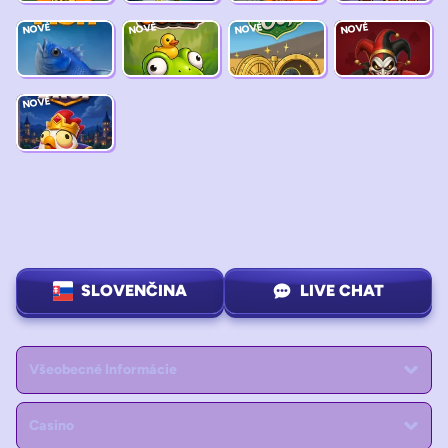
NOVÉ
NOVÉ
NOVÉ
NOVÉ
NOVÉ
SLOVENČINA
LIVE CHAT
Všeobecné Informácie
Casino