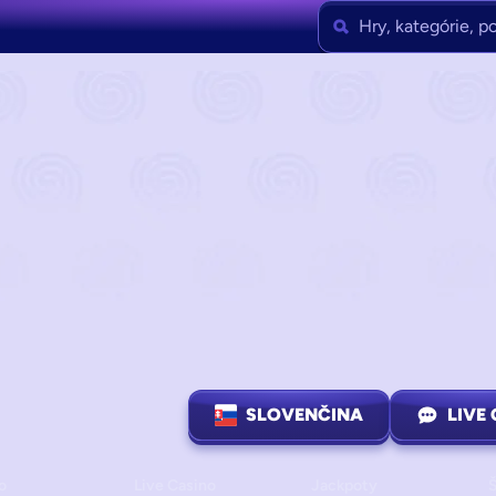
Hry, kategórie, p
SLOVENČINA
LIVE
o
Live Casino
Jackpoty