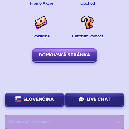
Promo Akcie
Obchod
Pokladňa
Centrum Pomoci
DOMOVSKÁ STRÁNKA
SLOVENČINA
LIVE CHAT
Všeobecné Informácie