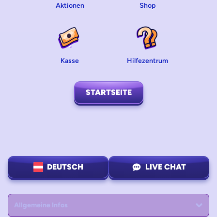
Aktionen
Shop
Kasse
Hilfezentrum
STARTSEITE
DEUTSCH
LIVE CHAT
Allgemeine Infos