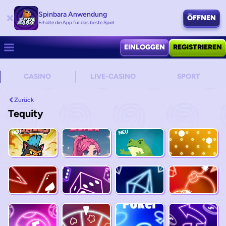
Spinbara Anwendung
ÖFFNEN
Erhalte die App für das beste Spiel
EINLOGGEN
REGISTRIEREN
CASINO
LIVE-CASINO
SPORT
Zurück
Tequity
NEU
NEU