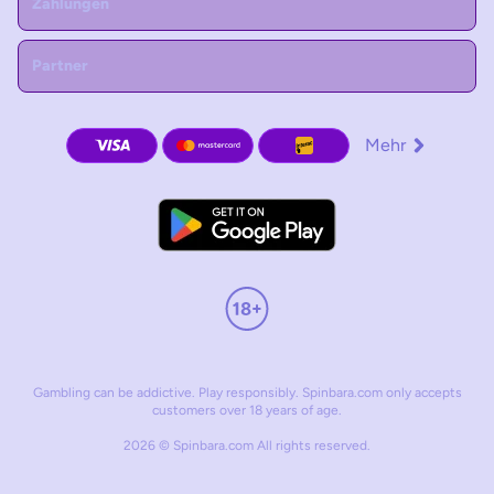
Zahlungen
Partner
Mehr
Gambling can be addictive. Play responsibly. Spinbara.com only accepts
customers over 18 years of age.
2026 © Spinbara.com All rights reserved.