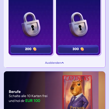
200
200
300
300
Ausblenden
Berufe
Schalte alle 10 Karten frei
EUR 100
und hol dir