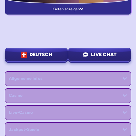
Karten anzeigen
DEUTSCH
LIVE CHAT
Allgemeine Infos
Casino
Live-Casino
Jackpot-Spiele