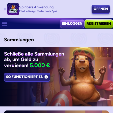
Spinbara Anwendung
ÖFFNEN
Erhalte die App für das beste Spiel
EINLOGGEN
REGISTRIEREN
Sammlungen
Schließe alle Sammlungen
ab, um Geld zu
5.000 €
verdienen!
SO FUNKTIONIERT ES