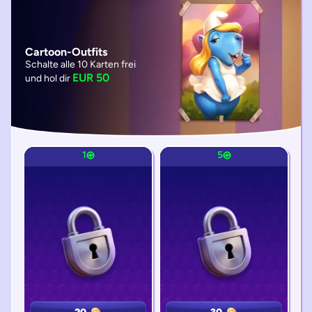
Cartoon-Outfits
Schalte alle 10 Karten frei
EUR 50
und hol dir
1
1
5
5