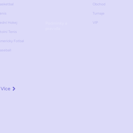
asketbal
Obchod
enis
Turnaje
ední Hokej
VIP
Podmínky a
pravidla
tolní Tenis
mericky Fotbal
aseball
Více