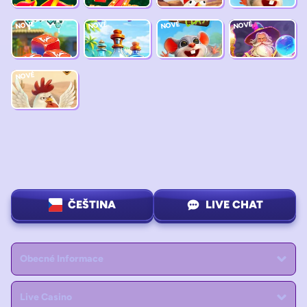
NOVÉ
NOVÉ
NOVÉ
NOVÉ
NOVÉ
ČEŠTINA
LIVE CHAT
Obecné Informace
Live Casino