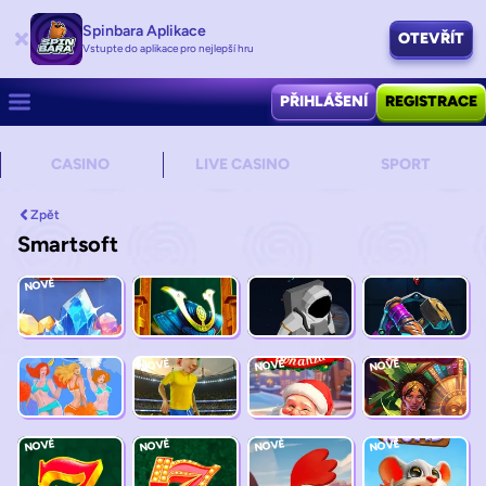
Spinbara Aplikace
OTEVŘÍT
Vstupte do aplikace pro nejlepší hru
PŘIHLÁŠENÍ
REGISTRACE
CASINO
LIVE CASINO
SPORT
Zpět
Smartsoft
NOVÉ
NOVÉ
NOVÉ
NOVÉ
NOVÉ
NOVÉ
NOVÉ
NOVÉ