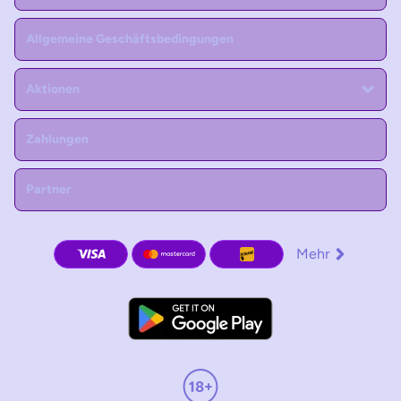
Allgemeine Geschäftsbedingungen
Aktionen
Zahlungen
Partner
Mehr