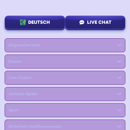
DEUTSCH
LIVE CHAT
Allgemeine Infos
Casino
Live-Casino
Jackpot-Spiele
Sport
Sicherheit Und Datenschutz