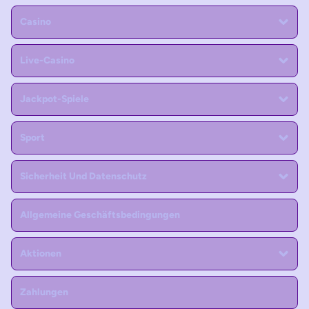
Casino
Live-Casino
Jackpot-Spiele
Sport
Sicherheit Und Datenschutz
Allgemeine Geschäftsbedingungen
Aktionen
Zahlungen