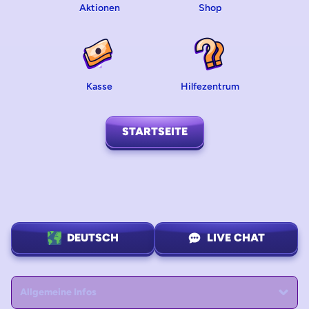
Aktionen
Shop
Kasse
Hilfezentrum
STARTSEITE
DEUTSCH
LIVE CHAT
Allgemeine Infos