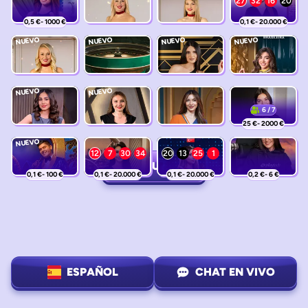
27
32
16
20
0,5 €
- 1000 €
0,1 €
- 20.000 €
32
11
2
25
NUEVO
NUEVO
NUEVO
NUEVO
19
26
16
20
23
23
8
31
NUEVO
NUEVO
10
32
3
28
6 / 7
25 €
- 2000 €
19
15
28
3
NUEVO
12
7
30
34
20
13
25
1
MÁS JUEGOS
0,1 €
- 100 €
0,1 €
- 20.000 €
0,1 €
- 20.000 €
0,2 €
- 6 €
30
26
8
0
2
2
3
20
15
0
0
8
22
35
8
0
16
1
15
32
ESPAÑOL
CHAT EN VIVO
14
9
2
34
9
9
26
27