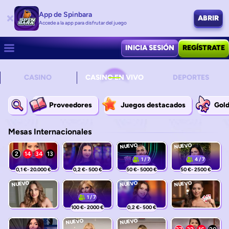
App de Spinbara
ABRIR
Accede a la app para disfrutar del juego
INICIA SESIÓN
REGÍSTRATE
CASINO
CASINO EN VIVO
DEPORTES
Proveedores
Juegos destacados
Gold
Mesas Internacionales
NUEVO
NUEVO
2
14
34
13
1 / 7
4 / 7
0,1 €
- 20.000 €
0,2 €
- 500 €
50 €
- 5000 €
50 €
- 2500 €
NUEVO
NUEVO
NUEVO
36
11
7
24
1 / 7
100 €
- 2000 €
0,2 €
- 500 €
NUEVO
NUEVO
19
17
22
26