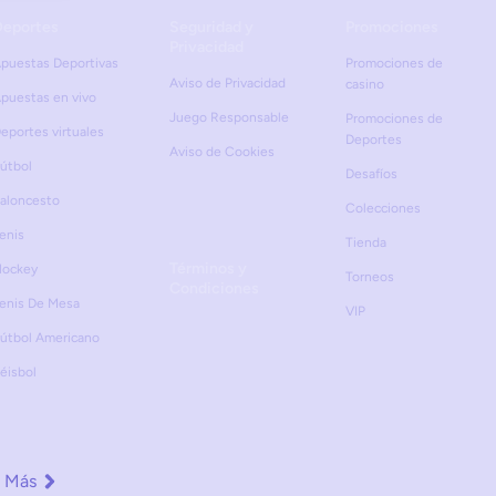
Deportes
Seguridad y
Promociones
Privacidad
puestas Deportivas
Promociones de
Aviso de Privacidad
casino
puestas en vivo
Juego Responsable
Promociones de
eportes virtuales
Deportes
Aviso de Cookies
útbol
Desafíos
aloncesto
Colecciones
enis
Tienda
Términos y
ockey
Torneos
Condiciones
enis De Mesa
VIP
útbol Americano
éisbol
Más