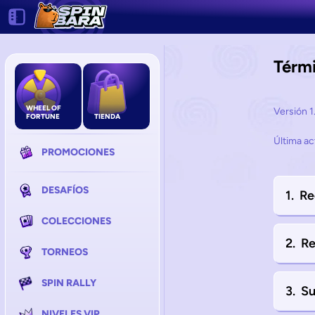
Térmi
WHEEL OF
Versión 1
FORTUNE
TIENDA
Última ac
PROMOCIONES
DESAFÍOS
Re
COLECCIONES
Re
TORNEOS
SPIN RALLY
Su
NIVELES VIP