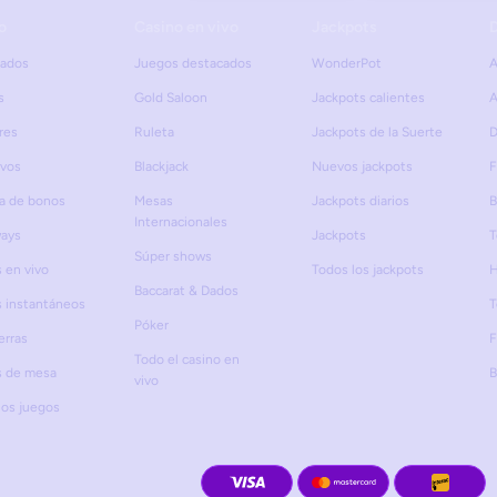
o
Casino en vivo
Jackpots
cados
Juegos destacados
WonderPot
A
s
Gold Saloon
Jackpots calientes
A
res
Ruleta
Jackpots de la Suerte
D
ivos
Blackjack
Nuevos jackpots
F
a de bonos
Mesas
Jackpots diarios
B
Internacionales
ays
Jackpots
T
Súper shows
 en vivo
Todos los jackpots
H
Baccarat & Dados
 instantáneos
T
Póker
erras
F
Todo el casino en
 de mesa
B
vivo
los juegos