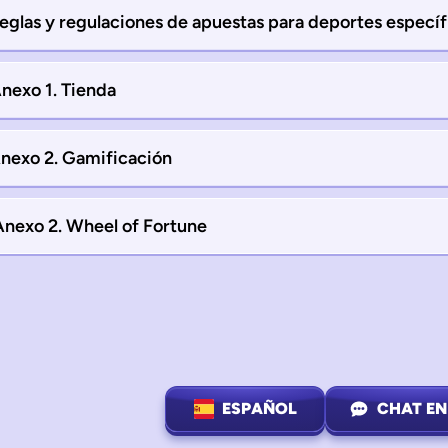
eglas y regulaciones de apuestas para deportes específ
nexo 1. Tienda
nexo 2. Gamificación
Anexo 2. Wheel of Fortune
ESPAÑOL
CHAT EN