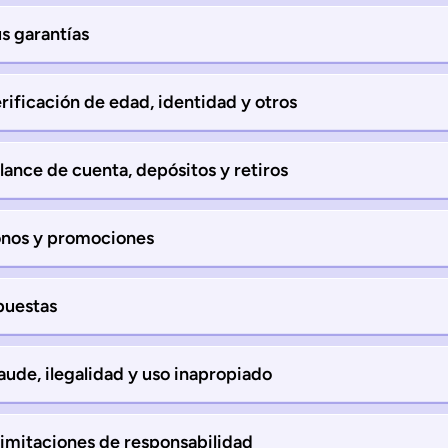
s garantías
rificación de edad, identidad y otros
lance de cuenta, depósitos y retiros
nos y promociones
uestas
aude, ilegalidad y uso inapropiado
imitaciones de responsabilidad