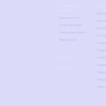
Información
Casin
general
Desta
Sobre nosotros
Nuevo
Centro de Ayuda
Popula
Crear acceso directo
Exclus
Mapa del sitio
Compr
Megaw
Pagos
Juegos
Juegos
Socios
Tragap
Juegos
Todos 