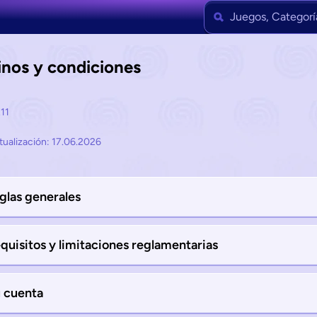
Juegos, Categorí
nos y condiciones
.11
tualización: 17.06.2026
glas generales
quisitos y limitaciones reglamentarias
 cuenta