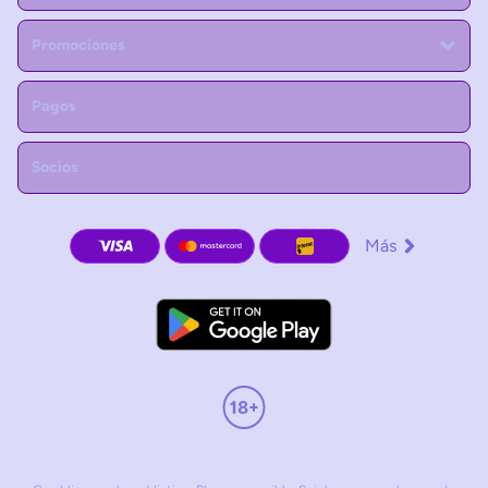
Promociones
Pagos
Socios
Más