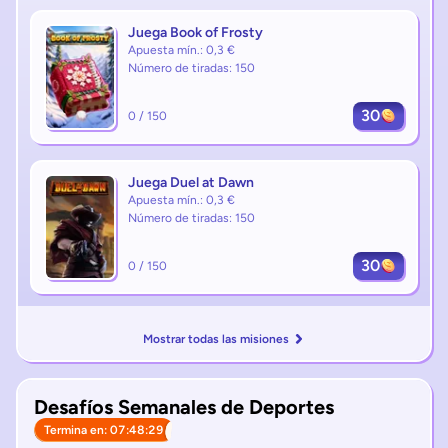
Juega Book of Frosty
Apuesta mín.:
0,3 €
Número de tiradas:
150
30
0
/ 150
Juega Duel at Dawn
Apuesta mín.:
0,3 €
Número de tiradas:
150
30
0
/ 150
Mostrar todas las misiones
Desafíos Semanales de Deportes
Termina en:
07:48:29