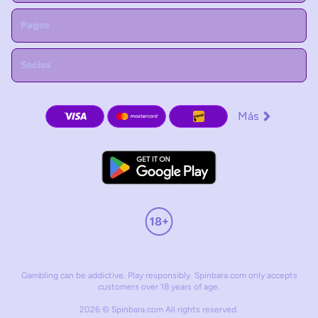
Pagos
Socios
Más
Gambling can be addictive. Play responsibly. Spinbara.com only accepts
customers over 18 years of age.
2026 © Spinbara.com All rights reserved.