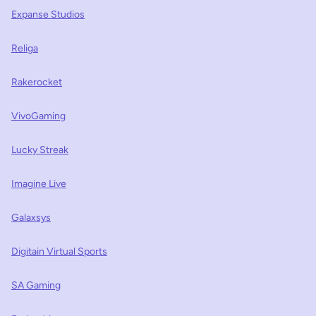
Expanse Studios
Religa
Rakerocket
VivoGaming
Lucky Streak
Imagine Live
Galaxsys
Digitain Virtual Sports
SA Gaming