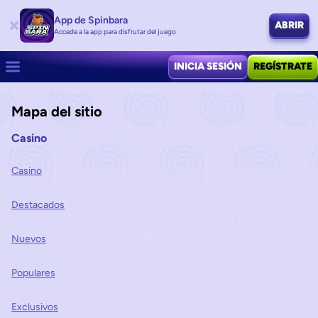
App de Spinbara
ABRIR
Accede a la app para disfrutar del juego
INICIA SESIÓN
REGÍSTRATE
Mapa del sitio
Casino
Casino
Destacados
Nuevos
Populares
Exclusivos