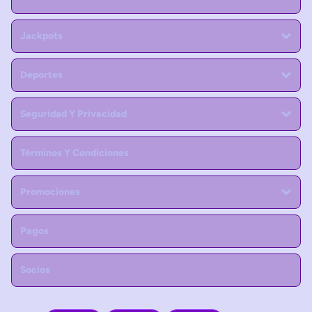
Jackpots
Deportes
Seguridad Y Privacidad
Términos Y Condiciones
Promociones
Pagos
Socios