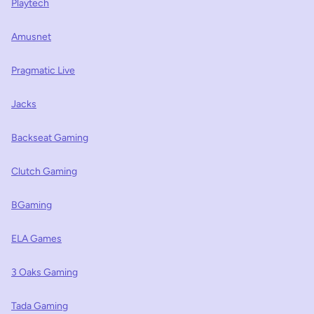
Playtech
Amusnet
Pragmatic Live
Jacks
Backseat Gaming
Clutch Gaming
BGaming
ELA Games
3 Oaks Gaming
Tada Gaming