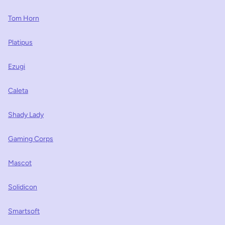
Tom Horn
Platipus
Ezugi
Caleta
Shady Lady
Gaming Corps
Mascot
Solidicon
Smartsoft