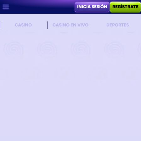
INICIA SESIÓN
REGÍSTRATE
CASINO
CASINO EN VIVO
DEPORTES