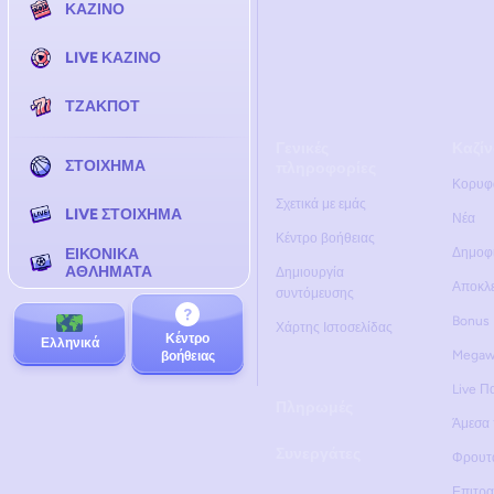
ΚΑΖΊΝΟ
LIVE ΚΑΖΊΝΟ
ΤΖΆΚΠΟΤ
Γενικές
Καζί
ΣΤΟΊΧΗΜΑ
πληροφορίες
Κορυφ
Σχετικά με εμάς
LIVE ΣΤΟΊΧΗΜΑ
Νέα
Κέντρο βοήθειας
ΕΙΚΟΝΙΚΆ
Δημοφ
ΑΘΛΉΜΑΤΑ
Δημιουργία
Αποκλε
συντόμευσης
Bonus 
Χάρτης Ιστοσελίδας
Κέντρο
Ελληνικά
Megaw
βοήθειας
Live Πα
Πληρωμές
Άμεσα 
Συνεργάτες
Φρουτ
Επιτρα