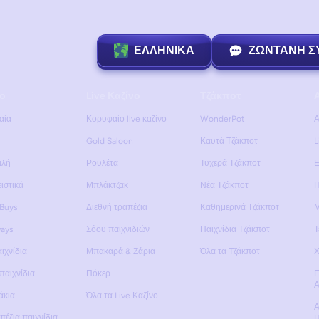
ΕΛΛΗΝΙΚΆ
ΖΩΝΤΑΝΉ Σ
νο
Live Καζίνο
Τζάκποτ
αία
Κορυφαίο live καζίνο
WonderPot
Α
Gold Saloon
Καυτά Τζάκποτ
L
ιλή
Ρουλέτα
Τυχερά Τζάκποτ
Ε
ιστικά
Μπλάκτζακ
Νέα Τζάκποτ
Π
Buys
Διεθνή τραπέζια
Καθημερινά Τζάκποτ
Μ
ays
Σόου παιχνιδιών
Παιχνίδια Τζάκποτ
Τ
ιχνίδια
Μπακαρά & Ζάρια
Όλα τα Τζάκποτ
Χ
παιχνίδια
Πόκερ
Ε
Α
άκια
Όλα τα Live Καζίνο
Α
πέζια παιχνίδια
Π