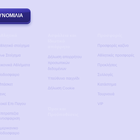
ΥΝΟΜΙΛΊΑ
Αθλητικά
Ασφάλεια και
Προσφορές
Ιδιωτικό
θλητικό στοίχημα
Προσφορές καζίνο
απόρρητο
ive Στοίχημα
Αθλητικές προσφορές
Δήλωση απορρήτου
προσωπικών
ικονικά Αθλήματα
Προκλήσεις
δεδομένων
οδοσφαιρο
Συλλογές
Υπεύθυνο παιχνίδι
πάσκετ
Κατάστημα
Δήλωση Cookie
ενις
Τουρνουά
οκεϊ Επι Παγου
VIP
Όροι και
πιτραπεζια
Προϋποθέσεις
ντισφαιριση
μερικανικο
οδοσφαιρο