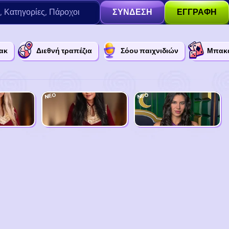
, Κατηγορίες, Πάροχοι
ΣΎΝΔΕΣΗ
ΕΓΓΡΑΦΉ
ακ
Διεθνή τραπέζια
Σόου παιχνιδιών
Μπακα
NΈΟ
NΈΟ