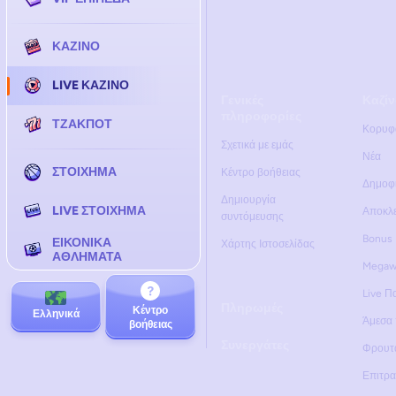
ΚΑΖΊΝΟ
LIVE ΚΑΖΊΝΟ
Γενικές
Καζί
πληροφορίες
ΤΖΆΚΠΟΤ
Κορυφ
Σχετικά με εμάς
Νέα
ΣΤΟΊΧΗΜΑ
Κέντρο βοήθειας
Δημοφ
Δημιουργία
LIVE ΣΤΟΊΧΗΜΑ
Αποκλε
συντόμευσης
Bonus 
ΕΙΚΟΝΙΚΆ
Χάρτης Ιστοσελίδας
ΑΘΛΉΜΑΤΑ
Megaw
Live Πα
Πληρωμές
Κέντρο
Ελληνικά
Άμεσα 
βοήθειας
Συνεργάτες
Φρουτ
Επιτρα