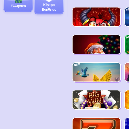
Κέντρο
Ελληνικά
N
βοήθειας
N
NΈΟ