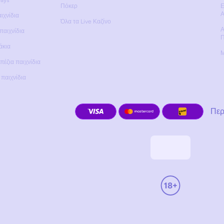
ays
Πόκερ
Ε
Α
ιχνίδια
Όλα τα Live Καζίνο
Α
παιχνίδια
Π
άκια
Μ
πέζια παιχνίδια
 παιχνίδια
Περ