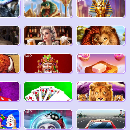
NΈΟ
NΈΟ
NΈΟ
NΈΟ
NΈΟ
NΈΟ
NΈΟ