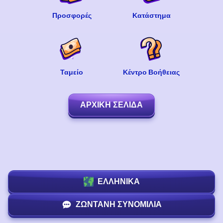
Προσφορές
Κατάστημα
Ταμείο
Κέντρο Βοήθειας
ΑΡΧΙΚΉ ΣΕΛΊΔΑ
ΕΛΛΗΝΙΚΆ
ΖΩΝΤΑΝΉ ΣΥΝΟΜΙΛΊΑ