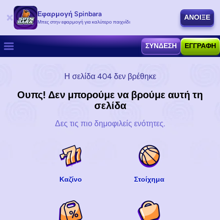
Εφαρμογή Spinbara
ΆΝΟΙΞΕ
Μπες στην εφαρμογή για καλύτερο παιχνίδι
ΣΎΝΔΕΣΗ
ΕΓΓΡΑΦΉ
Η σελίδα 404 δεν βρέθηκε
Ουπς! Δεν μπορούμε να βρούμε αυτή τη
σελίδα
Δες τις πιο δημοφιλείς ενότητες.
Καζίνο
Στοίχημα