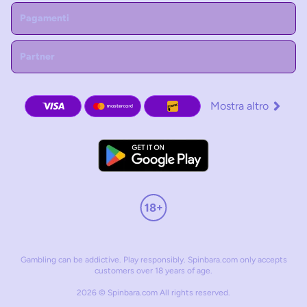
Pagamenti
Partner
Mostra altro
Gambling can be addictive. Play responsibly. Spinbara.com only accepts
customers over 18 years of age.
2026 © Spinbara.com All rights reserved.