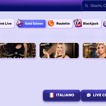
Giochi, C
inò Live
Gold Saloon
Roulette
Blackjack
UOVO
NUOVO
NUOVO
ITALIANO
LIVE 