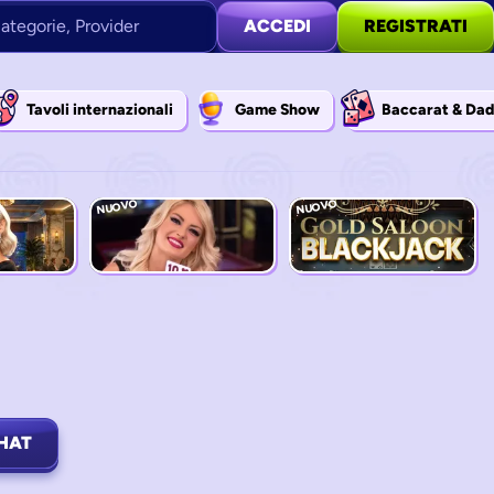
ategorie, Provider
ACCEDI
REGISTRATI
Tavoli internazionali
Game Show
Baccarat & Dad
NUOVO
NUOVO
CHAT