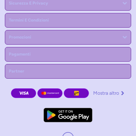
Sicurezza E Privacy
Termini E Condizioni
Promozioni
Pagamenti
Partner
Mostra altro