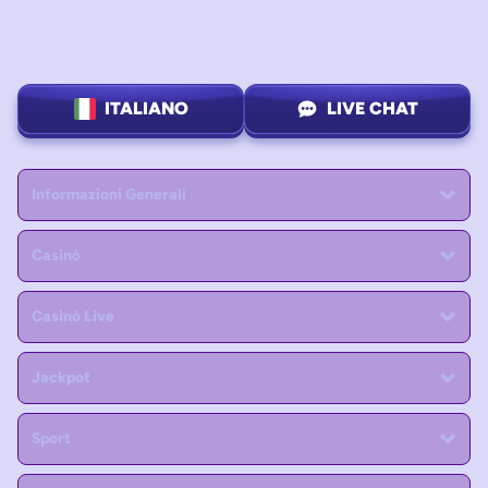
ITALIANO
LIVE CHAT
Informazioni Generali
Casinò
Casinò Live
Jackpot
Sport