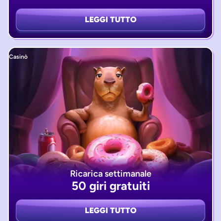
LEGGI TUTTO
Casinò
Ricarica settimanale
50 giri gratuiti
LEGGI TUTTO