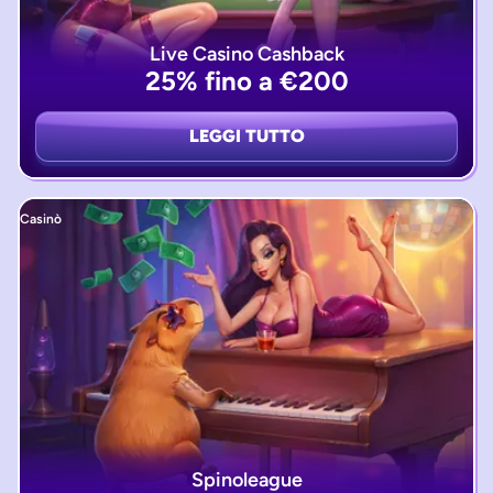
Live Casino Cashback
25% fino a €200
LEGGI TUTTO
Casinò
Spinoleague