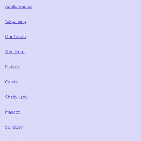
Apollo Games
1x2gaming
OneTouch
Tom Horn
Platipus
Caleta
Shady Lady
Mascot
Solidicon