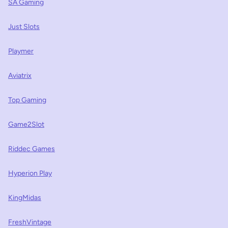
SA Gaming
Just Slots
Playmer
Aviatrix
Top Gaming
Game2Slot
Riddec Games
Hyperion Play
KingMidas
FreshVintage