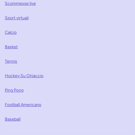
Scommesse live
Sport virtuali
Calcio
Basket
Tennis
Hockey Su Ghiaccio
Ping Pong
Football Americano
Baseball