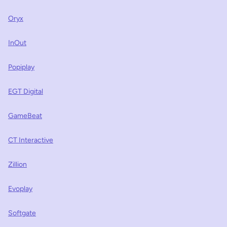
Oryx
InOut
Popiplay
EGT Digital
GameBeat
CT Interactive
Zillion
Evoplay
Softgate