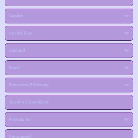
Casinò
Casinò Live
Jackpot
Sport
Sicurezza E Privacy
Termini E Condizioni
Promozioni
Pagamenti