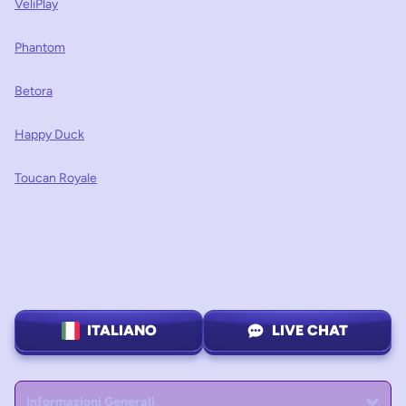
VeliPlay
Phantom
Betora
Happy Duck
Toucan Royale
ITALIANO
LIVE CHAT
Informazioni Generali