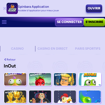
Spinbara Application
OUVRIR
Accéder à l'application pour mieux jouer
SE CONNECTER
S'INSCRIRE
CASINO
CASINO EN DIRECT
PARIS SPORTIFS
Retour
InOut
NOUVEAU
NOUVEAU
NOUVEAU
NOUVEAU