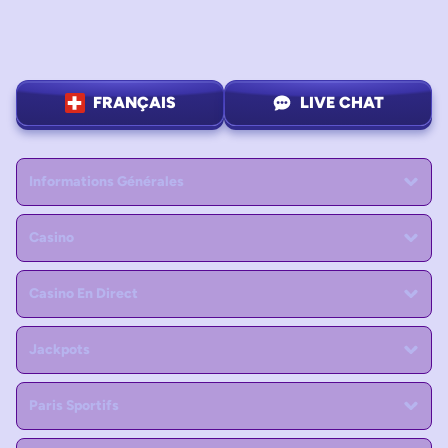
FRANÇAIS
LIVE CHAT
Informations Générales
Casino
Casino En Direct
Jackpots
Paris Sportifs