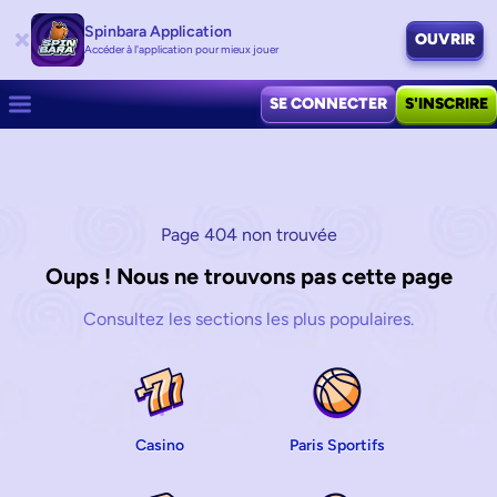
Spinbara Application
OUVRIR
Accéder à l'application pour mieux jouer
SE CONNECTER
S'INSCRIRE
Page 404 non trouvée
Oups ! Nous ne trouvons pas cette page
Consultez les sections les plus populaires.
Casino
Paris Sportifs