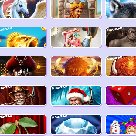
OUVEAU
OUVEAU
NOUVEAU
NOUVEAU
OUVEAU
NOUVEAU
OUVEAU
NOUVEAU