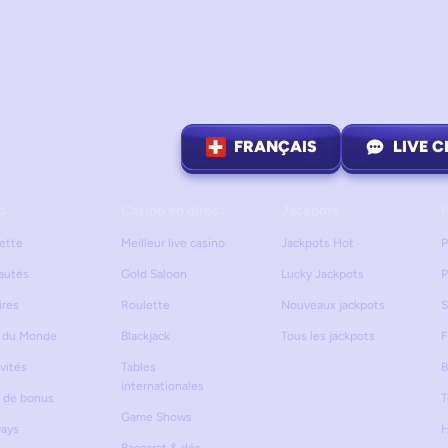
FRANÇAIS
LIVE 
o
Casino en direct
Jackpots
P
ette
Meilleur live casino
Jackpots Hot
P
autés
Gold Saloon
Lucky Jackpots
P
ires
Roulette
Nouveaux jackpots
S
 du Monde
Blackjack
Tous les jackpots
F
vités
Tables
B
internationales
 de bonus
T
Game Shows
ays
H