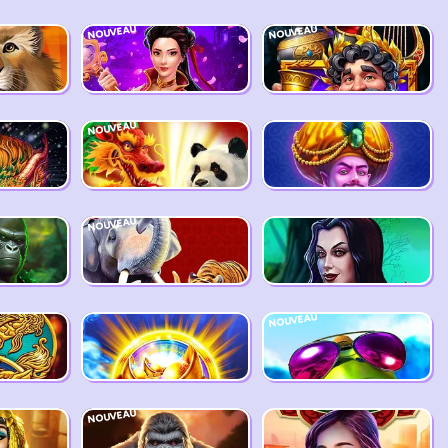
NOUVEAU
NOUVEAU
NOUVEAU
NOUVEAU
NOUVEAU
NOUVEAU