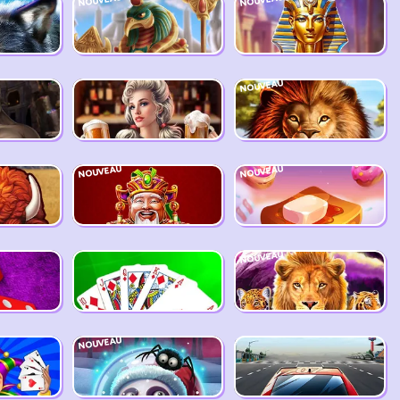
NOUVEAU
NOUVEAU
NOUVEAU
NOUVEAU
NOUVEAU
NOUVEAU
NOUVEAU