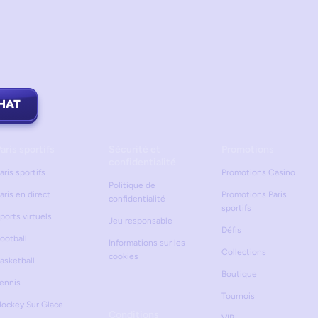
CHAT
aris sportifs
Sécurité et
Promotions
confidentialité
aris sportifs
Promotions Casino
Politique de
aris en direct
Promotions Paris
confidentialité
sportifs
ports virtuels
Jeu responsable
Défis
ootball
Informations sur les
Collections
cookies
asketball
Boutique
ennis
Tournois
ockey Sur Glace
Conditions