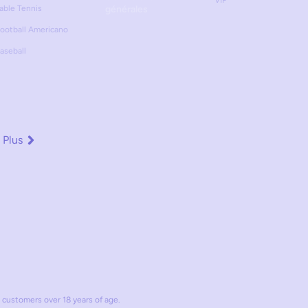
VIP
able Tennis
générales
ootball Americano
aseball
Plus
 customers over 18 years of age.