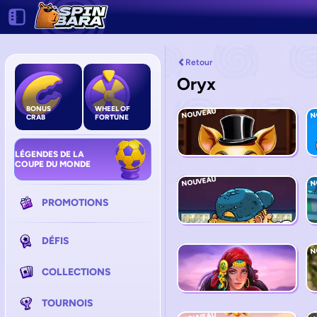
Retour
Oryx
BONUS
WHEEL OF
NOUVEAU
N
CRAB
FORTUNE
LÉGENDES DE LA
COUPE DU MONDE
NOUVEAU
N
PROMOTIONS
DÉFIS
N
COLLECTIONS
TOURNOIS