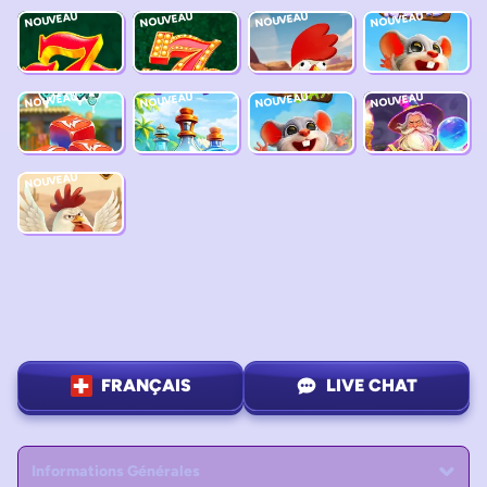
NOUVEAU
NOUVEAU
NOUVEAU
NOUVEAU
NOUVEAU
NOUVEAU
NOUVEAU
NOUVEAU
NOUVEAU
FRANÇAIS
LIVE CHAT
Informations Générales