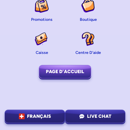
Promotions
Boutique
Caisse
Centre D'aide
PAGE D'ACCUEIL
FRANÇAIS
LIVE CHAT