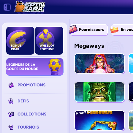
Fournisseurs
En ve
Megaways
BONUS
WHEEL OF
CRAB
FORTUNE
LÉGENDES DE LA
COUPE DU MONDE
PROMOTIONS
DÉFIS
NOUVEAU
COLLECTIONS
TOURNOIS