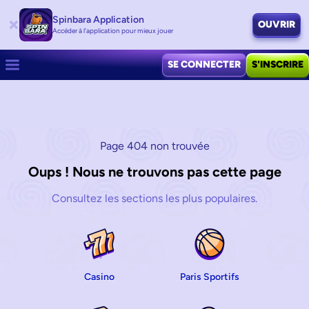
Spinbara Application
OUVRIR
Accéder à l'application pour mieux jouer
SE CONNECTER
S'INSCRIRE
Page 404 non trouvée
Oups ! Nous ne trouvons pas cette page
Consultez les sections les plus populaires.
Casino
Paris Sportifs