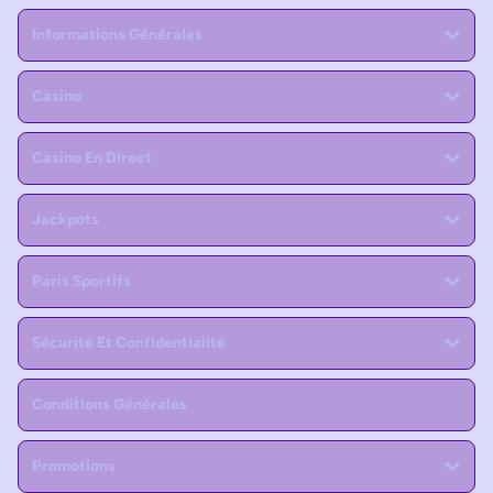
Informations Générales
Casino
Casino En Direct
Jackpots
Paris Sportifs
Sécurité Et Confidentialité
Conditions Générales
Promotions