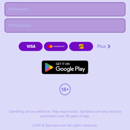
Paiements
Partenaires
Plus
Gambling can be addictive. Play responsibly. Spinbara.com only accepts
customers over 18 years of age.
2026 © Spinbara.com All rights reserved.