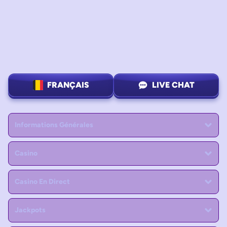
FRANÇAIS
LIVE CHAT
Informations Générales
Casino
Casino En Direct
Jackpots