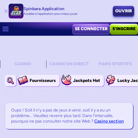
Spinbara Application
OUVRIR
Accéder à l'application pour mieux jouer
SE CONNECTER
S'INSCRIRE
CASINO
CASINO EN DIRECT
PARIS SPORTIFS
Fournisseurs
Jackpots Hot
Lucky Jac
Oups ! Soit il n'y a pas de jeux à venir, soit il y a eu un
problème... Veuillez revenir plus tard. Dans l'intervalle,
pourquoi ne pas consulter notre site Web ?
Casino section