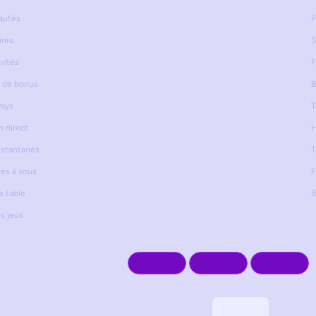
autés
P
ires
S
vités
F
 de bonus
B
ays
T
n direct
H
nstantanés
T
es à sous
F
e table
B
s jeux