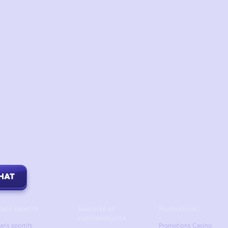
CHAT
aris sportifs
Sécurité et
Promotions
confidentialité
aris sportifs
Promotions Casino