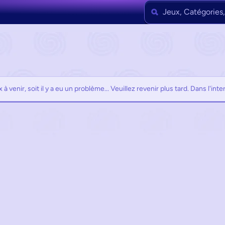
Jeux, Catégories,
ux à venir, soit il y a eu un problème... Veuillez revenir plus tard. Dans l'i