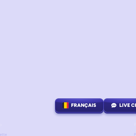
FRANÇAIS
LIVE 
o
P
ette
P