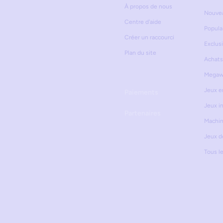
À propos de nous
Nouve
Centre d'aide
Popula
Créer un raccourci
Exclusi
Plan du site
Achats
Megaw
Jeux e
Paiements
Jeux i
Partenaires
Machin
Jeux d
Tous le