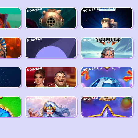
NOUVEAU
NOUVEAU
NOUVEAU
NOUVEAU
NOUVEAU
NOUVEAU
NOUVEAU
NOUVEAU