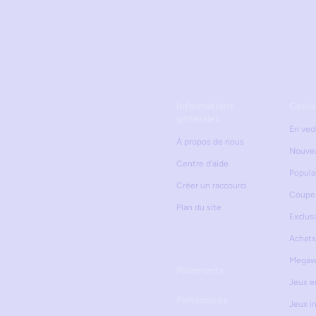
Informations
Casin
générales
En ved
À propos de nous
Nouve
Centre d'aide
Popula
Créer un raccourci
Coupe
Plan du site
Exclusi
Achats
Megaw
Paiements
Jeux e
Partenaires
Jeux i