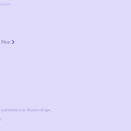
aseball
Plus
 customers over 18 years of age.
.