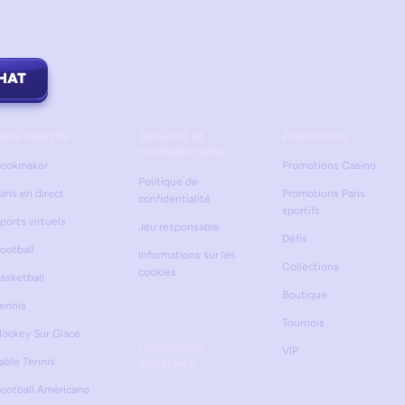
CHAT
aris sportifs
Sécurité et
Promotions
confidentialité
ookmaker
Promotions Casino
Politique de
aris en direct
Promotions Paris
confidentialité
sportifs
ports virtuels
Jeu responsable
Défis
ootball
Informations sur les
Collections
cookies
asketball
Boutique
ennis
Tournois
ockey Sur Glace
Conditions
VIP
able Tennis
générales
ootball Americano