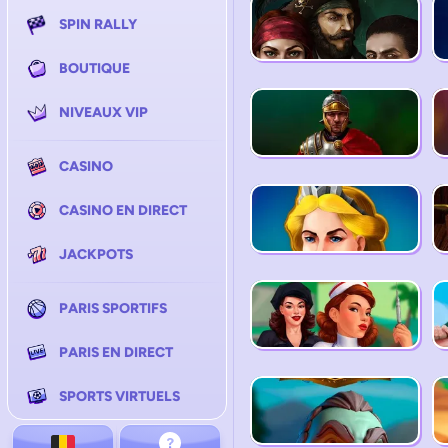
SPIN RALLY
BOUTIQUE
NIVEAUX VIP
CASINO
CASINO EN DIRECT
JACKPOTS
PARIS SPORTIFS
PARIS EN DIRECT
SPORTS VIRTUELS