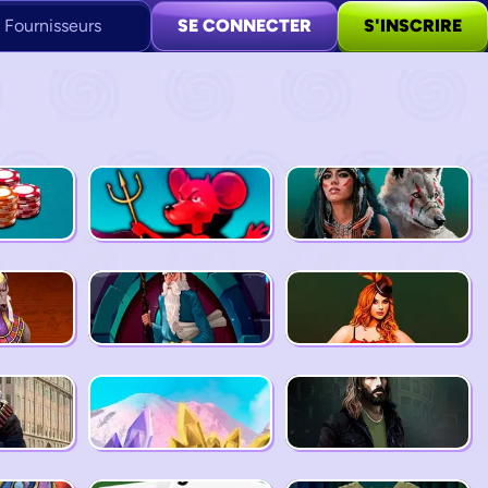
 Fournisseurs
SE CONNECTER
S'INSCRIRE