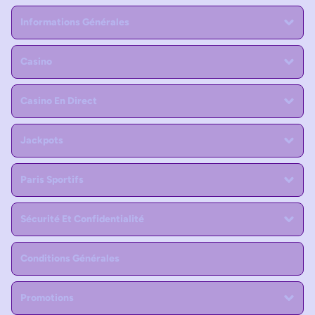
Informations Générales
Casino
Casino En Direct
Jackpots
Paris Sportifs
Sécurité Et Confidentialité
Conditions Générales
Promotions