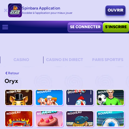
Spinbara Application
OUVRIR
Accéder à l'application pour mieux jouer
SE CONNECTER
S'INSCRIRE
CASINO
CASINO EN DIRECT
PARIS SPORTIFS
Retour
Oryx
NOUVEAU
NOUVEAU
NOUVEAU
NOUVEAU
NOUVEAU
NOUVEAU
NOUVEAU
NOUVEAU