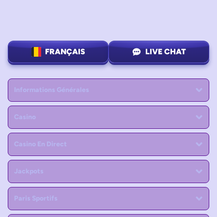
FRANÇAIS
LIVE CHAT
Informations Générales
Casino
Casino En Direct
Jackpots
Paris Sportifs