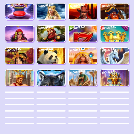
NOUVEAU
NOUVEAU
NOUVEAU
NOUVEAU
NOUVEAU
NOUVEAU
NOUVEAU
NOUVEAU
NOUVEAU
NOUVEAU
NOUVEAU
NOUVEAU
NOUVEAU