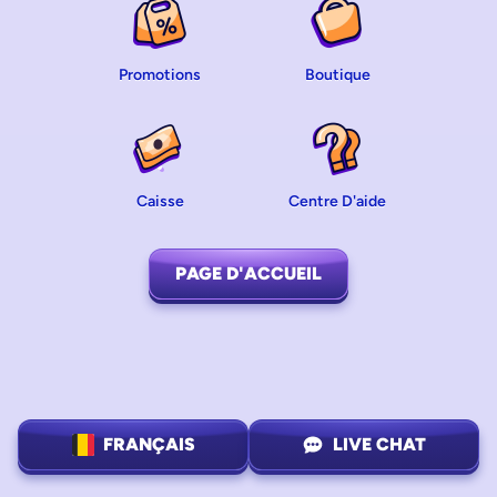
Promotions
Boutique
Caisse
Centre D'aide
PAGE D'ACCUEIL
FRANÇAIS
LIVE CHAT